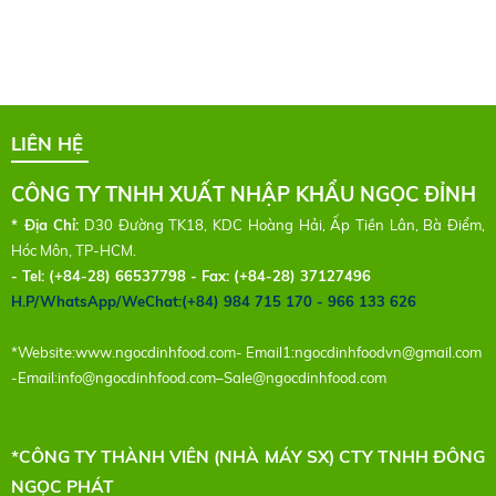
LIÊN HỆ
CÔNG TY TNHH XUẤT NHẬP KHẨU NGỌC ĐỈNH
* Địa Chỉ:
D30 Đường TK18, KDC Hoàng Hải, Ấp Tiền Lân, Bà Điểm,
Hóc Môn, TP-HCM.
- Tel:
(+84-28) 66537798 - Fax: (+84-28) 37127496
H.P/WhatsApp/WeChat:(+84) 984 715 170 - 966 133 626
*Website:
www.ngocdinhfood.com
- Email1:
ngocdinhfoodvn@gmail.com
-Email:
info@ngocdinhfood.com
–
Sale@ngocdinhfood.com
*CÔNG TY THÀNH VIÊN (NHÀ MÁY SX) CTY TNHH ĐÔNG
NGỌC PHÁT