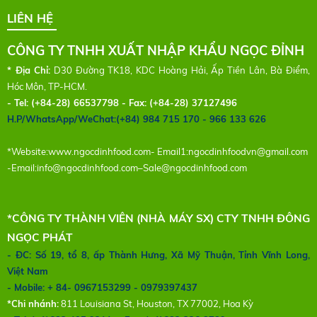
LIÊN HỆ
CÔNG TY TNHH XUẤT NHẬP KHẨU NGỌC ĐỈNH
* Địa Chỉ:
D30 Đường TK18, KDC Hoàng Hải, Ấp Tiền Lân, Bà Điểm,
Hóc Môn, TP-HCM.
- Tel:
(+84-28) 66537798 - Fax: (+84-28) 37127496
H.P/WhatsApp/WeChat:(+84) 984 715 170 - 966 133 626
*Website:
www.ngocdinhfood.com
- Email1:
ngocdinhfoodvn@gmail.com
-Email:
info@ngocdinhfood.com
–
Sale@ngocdinhfood.com
*CÔNG TY THÀNH VIÊN (NHÀ MÁY SX) CTY TNHH ĐÔNG
NGỌC PHÁT
- ĐC: Số 19, tổ 8, ấp Thành Hưng, Xã Mỹ Thuận, Tỉnh Vĩnh Long,
Việt Nam
- Mobile: + 84- 0967153299 - 0979397437
*Chi nhánh:
811 Louisiana St, Houston, TX 77002, Hoa Kỳ