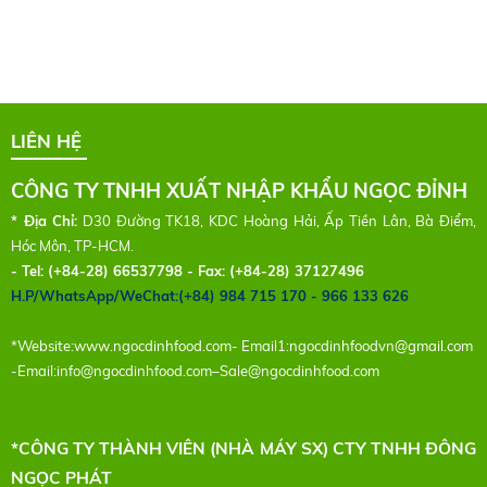
LIÊN HỆ
CÔNG TY TNHH XUẤT NHẬP KHẨU NGỌC ĐỈNH
* Địa Chỉ:
D30 Đường TK18, KDC Hoàng Hải, Ấp Tiền Lân, Bà Điểm,
Hóc Môn, TP-HCM.
- Tel:
(+84-28) 66537798 - Fax: (+84-28) 37127496
H.P/WhatsApp/WeChat:(+84) 984 715 170 - 966 133 626
*Website:
www.ngocdinhfood.com
- Email1:
ngocdinhfoodvn@gmail.com
-Email:
info@ngocdinhfood.com
–
Sale@ngocdinhfood.com
*CÔNG TY THÀNH VIÊN (NHÀ MÁY SX) CTY TNHH ĐÔNG
NGỌC PHÁT