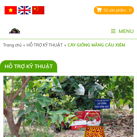
0
MENU
Trang chủ
»
HỖ TRỢ KỸ THUẬT
»
CÂY GIỐNG MÃNG CẦU XIÊM
HỖ TRỢ KỸ THUẬT