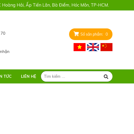
Hoàng Hải, Ấp Tiền Lân, Bà Điểm, Hóc Môn, TP-HCM.
 70
0
 nhận
IN TỨC
LIÊN HỆ