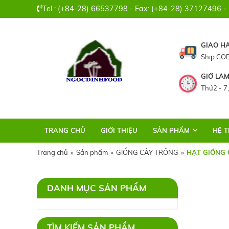
Tel : (+84-28) 66537798 - Fax: (+84-28) 37127496 -
GIAO H
Ship COD
GIỜ LÀM
Thứ2 - 7,
TRANG CHỦ
GIỚI THIỆU
SẢN PHẨM
HỆ 
Trang chủ
»
Sản phẩm
»
GIỐNG CÂY TRỒNG
»
HẠT GIỐNG 
DANH MỤC SẢN PHẨM
TÌM KIẾM SẢN PHẨM