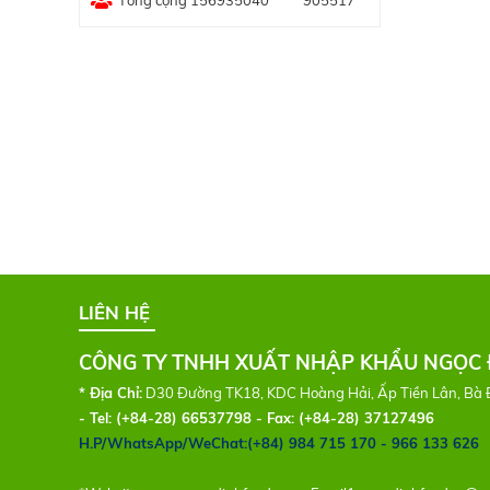
Tổng cộng 156935040
905517
LIÊN HỆ
CÔNG TY TNHH XUẤT NHẬP KHẨU NGỌC 
* Địa Chỉ:
D30 Đường TK18, KDC Hoàng Hải, Ấp Tiền Lân, Bà 
- Tel:
(+84-28) 66537798 - Fax: (+84-28) 37127496
H.P/WhatsApp/WeChat:(+84) 984 715 170 - 966 133 626