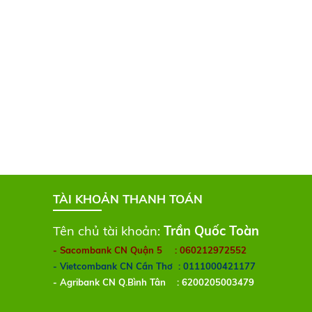
TÀI KHOẢN THANH TOÁN
Tên chủ tài khoản:
Trần Quốc Toàn
- Sacombank CN Quận 5
: 060212972552
- Vietcombank CN Cần Thơ
: 0111000421177
- Agribank CN Q.Bình Tân
: 6200205003479