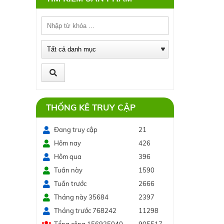
THỐNG KÊ TRUY CẬP
Đang truy cập
21
Hôm nay
426
Hôm qua
396
Tuần này
1590
Tuần trước
2666
Tháng này 35684
2397
Tháng trước 768242
11298