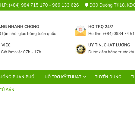
 H.P: (+84) 984 715 170 - 966 133 626
D30 Đường TK18, KDC 
ÀNG NHANH CHÓNG
HỖ TRỢ 24/7
 tận nhà, giao hàng toàn quốc
Hotline: (+84) 0984 74 51
 VIỆC
UY TÍN, CHẤT LƯỢNG
 Giờ làm việc 07h - 17h
Được kiểm hàng trước khi
THỐNG PHÂN PHỐI
HỖ TRỢ KỸ THUẬT
TUYỂN DỤNG
T
CỦ SẮN