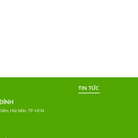
TIN TỨC
ĐỈNH
Điểm, Hóc Môn, TP-HCM.